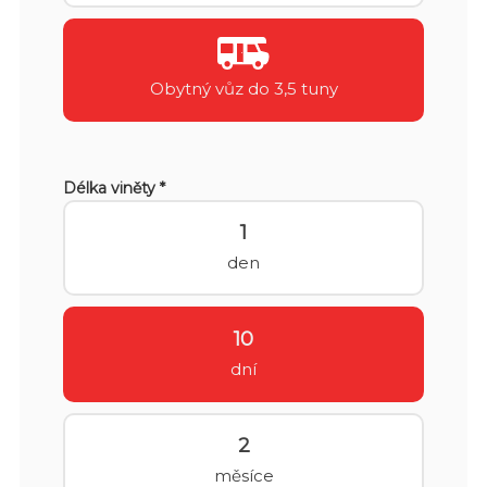
Obytný vůz do 3,5 tuny
Délka viněty *
1
den
10
dní
2
měsíce