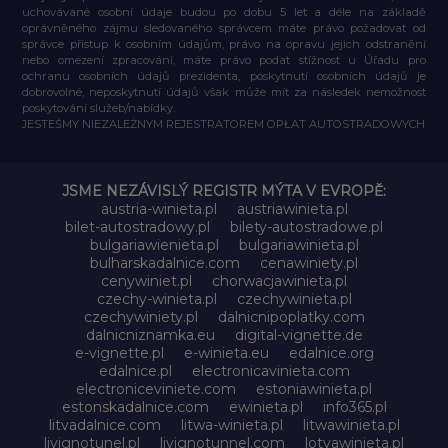
uchovávané osobní údaje budou po dobu 5 let a déle na základě
oprávněného zájmu sledovaného správcem máte právo požadovat od
správce přístup k osobním údajům, právo na opravu jejich odstranění
nebo omezení zpracování, máte právo podat stížnost u Úřadu pro
ochranu osobních údajů prezidenta, poskytnutí osobních údajů je
dobrovolné, neposkytnutí údajů však může mít za následek nemožnost
poskytování služeb/nabídky.
JESTEŚMY NIEZALEŻNYM REJESTRATOREM OPŁAT AUTOSTRADOWYCH
JSME NEZÁVISLÝ REGISTR MÝTA V EVROPĚ:
austria-winieta.pl
austriawinieta.pl
bilet-autostradowy.pl
bilety-autostradowe.pl
bulgariawienieta.pl
bulgariawinieta.pl
bulharskadalnice.com
cenawiniety.pl
cenywiniet.pl
chorwacjawinieta.pl
czechy-winieta.pl
czechywinieta.pl
czechywiniety.pl
dalnicnipoplatky.com
dalnicniznamka.eu
digital-vignette.de
e-vignette.pl
e-winieta.eu
edalnice.org
edalnice.pl
electronicavinieta.com
electroniceviniete.com
estoniawinieta.pl
estonskadalnice.com
ewinieta.pl
info365.pl
litvadalnice.com
litwa-winieta.pl
litwawinieta.pl
livignotunel.pl
livignotunnel.com
lotvawinieta.pl