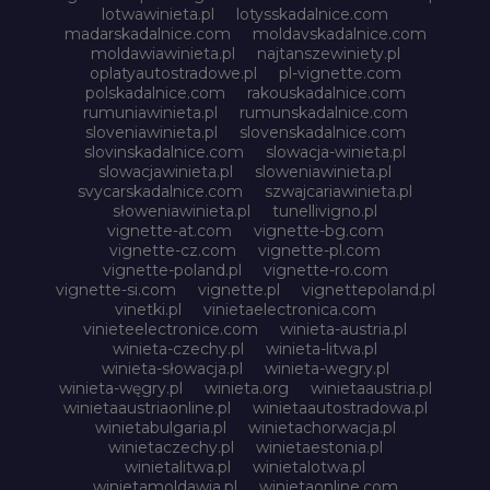
lotwawinieta.pl
lotysskadalnice.com
madarskadalnice.com
moldavskadalnice.com
moldawiawinieta.pl
najtanszewiniety.pl
oplatyautostradowe.pl
pl-vignette.com
polskadalnice.com
rakouskadalnice.com
rumuniawinieta.pl
rumunskadalnice.com
sloveniawinieta.pl
slovenskadalnice.com
slovinskadalnice.com
slowacja-winieta.pl
slowacjawinieta.pl
sloweniawinieta.pl
svycarskadalnice.com
szwajcariawinieta.pl
słoweniawinieta.pl
tunellivigno.pl
vignette-at.com
vignette-bg.com
vignette-cz.com
vignette-pl.com
vignette-poland.pl
vignette-ro.com
vignette-si.com
vignette.pl
vignettepoland.pl
vinetki.pl
vinietaelectronica.com
vinieteelectronice.com
winieta-austria.pl
winieta-czechy.pl
winieta-litwa.pl
winieta-słowacja.pl
winieta-wegry.pl
winieta-węgry.pl
winieta.org
winietaaustria.pl
winietaaustriaonline.pl
winietaautostradowa.pl
winietabulgaria.pl
winietachorwacja.pl
winietaczechy.pl
winietaestonia.pl
winietalitwa.pl
winietalotwa.pl
winietamoldawia.pl
winietaonline.com