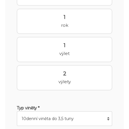
1
rok
1
výlet
2
výlety
Typ viněty *