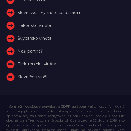
Slovinsko – vyhněte se dálnicím
Rakousko viněta
Švýcarsko viněta
Naši partneři
Elektronická viněta
Slovníček vinět
Informační doložka v souvislosti s GDPR
správcem vašich osobních údajů
je Feniqs.pl Prosta Spółka Akcyjna. Vaše osobní údaje budou
zpracovávány za účelem poskytování služeb / nabídek podle čl. 6 sec. 1 lit.
obecného nařízení o ochraně osobních údajů ze dne 27. dubna 2016 jako
oprávněný zájem správce budou příjemci Vašich osobních údajů pouze
subjekty oprávněné získávat osobní údaje na základě zákona, Vaše