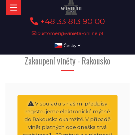
+48 33 813 90 00
customer@winieta-online.pl
Česky
Zakoupení viněty - Rakousko
V souladu s našimi předpisy
registrujeme elektronické mýtné
do Rakouska okamžitě. V případě
vinět platných ode dneška trvá
registrace 1 - 30 minut a s platností