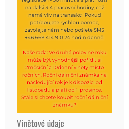
na další 3-4 pracovní hodiny, což
nemá vliv na transakci. Pokud
potřebujete rychlou pomoc,
zavolejte nám nebo pošlete SMS
+48 668 414 910 24 hodin denně.
Naše rada: Ve druhé polovině roku
může být výhodnější pořídit si
2měsíční a 10denní viněty místo
ročních. Roční dálniční známka na
následující rok je k dispozici od
listopadu a platí od 1. prosince.
Stále si chcete koupit roční dálniční
známku?
Vinětové údaje