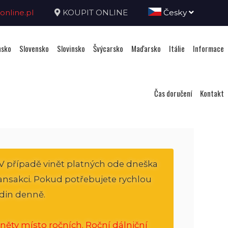
nline.pl
KOUPIT ONLINE
Česky
sko
Slovensko
Slovinsko
Švýcarsko
Maďarsko
Itálie
Informace
Čas doručení
Kontakt
V případě vinět platných ode dneška
transakci. Pokud potřebujete rychlou
din denně.
něty místo ročních. Roční dálniční