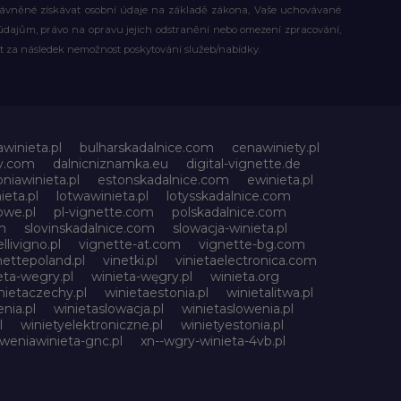
rávněné získávat osobní údaje na základě zákona, Vaše uchovávané
dajům, právo na opravu jejich odstranění nebo omezení zpracování,
t za následek nemožnost poskytování služeb/nabídky.
awinieta.pl
bulharskadalnice.com
cenawiniety.pl
ky.com
dalnicniznamka.eu
digital-vignette.de
niawinieta.pl
estonskadalnice.com
ewinieta.pl
ieta.pl
lotwawinieta.pl
lotysskadalnice.com
owe.pl
pl-vignette.com
polskadalnice.com
m
slovinskadalnice.com
slowacja-winieta.pl
llivigno.pl
vignette-at.com
vignette-bg.com
nettepoland.pl
vinetki.pl
vinietaelectronica.com
eta-wegry.pl
winieta-węgry.pl
winieta.org
nietaczechy.pl
winietaestonia.pl
winietalitwa.pl
nia.pl
winietaslowacja.pl
winietaslowenia.pl
l
winietyelektroniczne.pl
winietyestonia.pl
oweniawinieta-gnc.pl
xn--wgry-winieta-4vb.pl