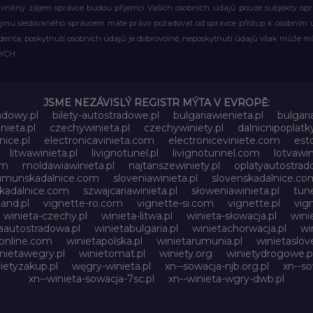
rávněný zájem správce budou příjemci Vašich osobních údajů pouze subjekty op
ájmu sledovaného správcem máte právo požadovat od správce přístup k osobním ú
denta, poskytnutí osobních údajů je dobrovolné, neposkytnutí údajů však může mí
WYCH
JSME NEZÁVISLÝ REGISTR MÝTA V EVROPĚ:
adowy.pl
bilety-autostradowe.pl
bulgariawienieta.pl
bulgari
nieta.pl
czechywinieta.pl
czechywiniety.pl
dalnicnipoplat
nice.pl
electronicavinieta.com
electroniceviniete.com
esto
litwawinieta.pl
livignotunel.pl
livignotunnel.com
lotvawin
om
moldawiawinieta.pl
najtanszewiniety.pl
oplatyautostrad
umunskadalnice.com
sloveniawinieta.pl
slovenskadalnice.co
skadalnice.com
szwajcariawinieta.pl
słoweniawinieta.pl
tune
and.pl
vignette-ro.com
vignette-si.com
vignette.pl
vig
winieta-czechy.pl
winieta-litwa.pl
winieta-słowacja.pl
wini
aautostradowa.pl
winietabulgaria.pl
winietachorwacja.pl
wi
online.com
winietapolska.pl
winietarumunia.pl
winietaslove
nietawegry.pl
winietomat.pl
winiety.org
winietydrogowe.p
ietyzakup.pl
węgry-winieta.pl
xn--sowacja-njb.org.pl
xn--s
xn--winieta-sowacja-7sc.pl
xn--winieta-wgry-dwb.pl