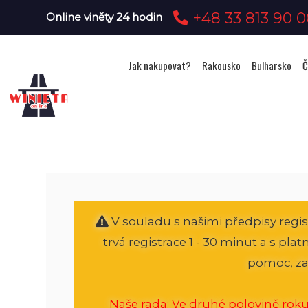
+48 33 813 90 0
Online viněty 24 hodin
Jak nakupovat?
Rakousko
Bulharsko
Č
V souladu s našimi předpisy regi
trvá registrace 1 - 30 minut a s pl
pomoc, za
Naše rada: Ve druhé polovině roku