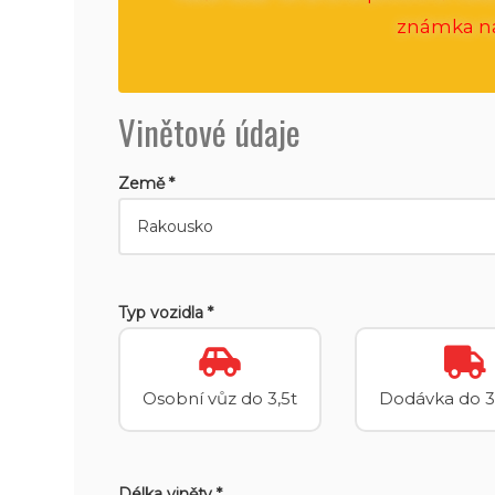
známka na 
Vinětové údaje
Země *
Typ vozidla *
Osobní vůz do 3,5t
Dodávka do 3
Délka viněty *