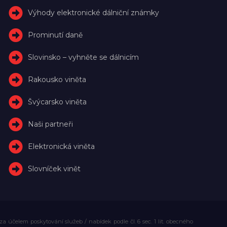
Výhody elektronické dálniční známky
Prominutí daně
Slovinsko – vyhněte se dálnicím
Rakousko viněta
Švýcarsko viněta
Naši partneři
Elektronická viněta
Slovníček vinět
účelem poskytování služeb / nabídek podle čl. 6 sec. 1 lit. obecného