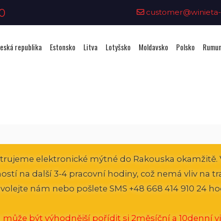
0
customer@winieta-o
eská republika
Estonsko
Litva
Lotyšsko
Moldavsko
Polsko
Rumun
Zakoupení viněty - Rakousko
strujeme elektronické mýtné do Rakouska okamžitě. 
atností na další 3-4 pracovní hodiny, což nemá vliv na 
volejte nám nebo pošlete SMS +48 668 414 910 24 ho
 může být výhodnější pořídit si 2měsíční a 10denní vi