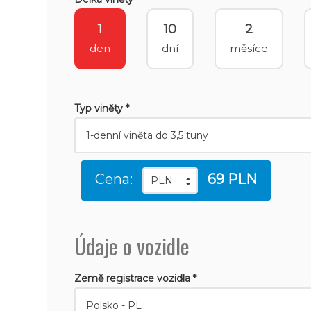
1
10
2
den
dní
měsíce
Typ viněty *
Cena:
69 PLN
Údaje o vozidle
Země registrace vozidla *