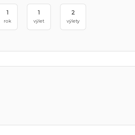
1
1
2
rok
výlet
výlety