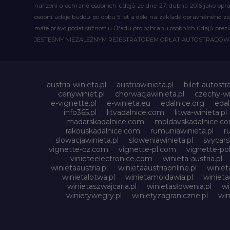
nařízení o ochraně osobních údajů ze dne 27. dubna 2016 jako op
osobní údaje budou po dobu 5 let a déle na základě oprávněného z
máte právo podat stížnost u Úřadu pro ochranu osobních údajů prezi
JESTEŚMY NIEZALEŻNYM REJESTRATOREM OPŁAT AUTOSTRADO
austria-winieta.pl
austriawinieta.pl
bilet-autostr
cenywiniet.pl
chorwacjawinieta.pl
czechy-wi
e-vignette.pl
e-winieta.eu
edalnice.org
edal
info365.pl
litvadalnice.com
litwa-winieta.pl
madarskadalnice.com
moldavskadalnice.c
rakouskadalnice.com
rumuniawinieta.pl
r
slowacjawinieta.pl
sloweniawinieta.pl
svycar
vignette-cz.com
vignette-pl.com
vignette-pol
vinieteelectronice.com
winieta-austria.pl
winietaaustria.pl
winietaaustriaonline.pl
winiet
winietalotwa.pl
winietamoldawia.pl
winieta
winietaszwajcaria.pl
winietasłowenia.pl
wi
winietywegry.pl
winietyzagraniczne.pl
win