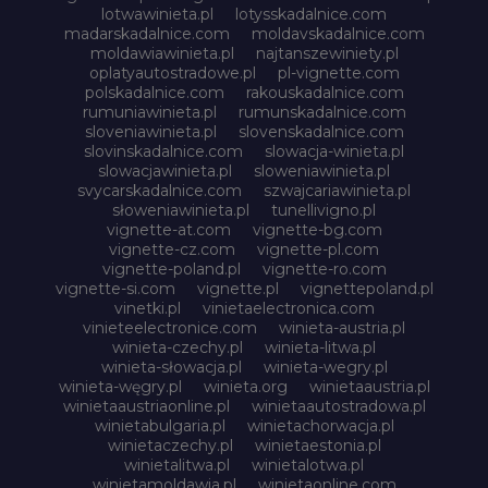
lotwawinieta.pl
lotysskadalnice.com
madarskadalnice.com
moldavskadalnice.com
moldawiawinieta.pl
najtanszewiniety.pl
oplatyautostradowe.pl
pl-vignette.com
polskadalnice.com
rakouskadalnice.com
rumuniawinieta.pl
rumunskadalnice.com
sloveniawinieta.pl
slovenskadalnice.com
slovinskadalnice.com
slowacja-winieta.pl
slowacjawinieta.pl
sloweniawinieta.pl
svycarskadalnice.com
szwajcariawinieta.pl
słoweniawinieta.pl
tunellivigno.pl
vignette-at.com
vignette-bg.com
vignette-cz.com
vignette-pl.com
vignette-poland.pl
vignette-ro.com
vignette-si.com
vignette.pl
vignettepoland.pl
vinetki.pl
vinietaelectronica.com
vinieteelectronice.com
winieta-austria.pl
winieta-czechy.pl
winieta-litwa.pl
winieta-słowacja.pl
winieta-wegry.pl
winieta-węgry.pl
winieta.org
winietaaustria.pl
winietaaustriaonline.pl
winietaautostradowa.pl
winietabulgaria.pl
winietachorwacja.pl
winietaczechy.pl
winietaestonia.pl
winietalitwa.pl
winietalotwa.pl
winietamoldawia.pl
winietaonline.com