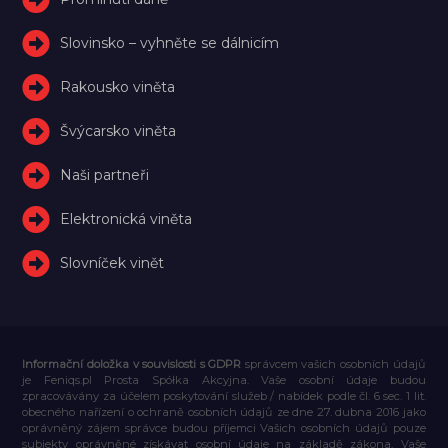
Slovinsko – vyhněte se dálnicím
Rakousko viněta
Švýcarsko viněta
Naši partneři
Elektronická viněta
Slovníček vinět
Informační doložka v souvislosti s GDPR
správcem vašich osobních údajů
je Feniqs.pl Prosta Spółka Akcyjna. Vaše osobní údaje budou
zpracovávány za účelem poskytování služeb / nabídek podle čl. 6 sec. 1 lit.
obecného nařízení o ochraně osobních údajů ze dne 27. dubna 2016 jako
oprávněný zájem správce budou příjemci Vašich osobních údajů pouze
subjekty oprávněné získávat osobní údaje na základě zákona, Vaše