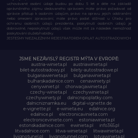
uchovávané osobní údaje budou po dobu 5 let a déle na základě
oprávněného zájmu sledovaného správcem máte právo požadovat od
správce přístup k osobním údajům, právo na opravu jejich odstranění
nebo omezení zpracování, máte právo podat stížnost u Úřadu pro
ochranu osobních údajů prezidenta, poskytnutí osobních údajů je
dobrovolné, neposkytnutí údajů však může mít za následek nemožnost
poskytování služeb/nabídky.
JESTEŚMY NIEZALEŻNYM REJESTRATOREM OPŁAT AUTOSTRADOWYCH
JSME NEZÁVISLÝ REGISTR MÝTA V EVROPĚ:
austria-winieta.pl
austriawinieta.pl
bilet-autostradowy.pl
bilety-autostradowe.pl
bulgariawienieta.pl
bulgariawinieta.pl
bulharskadalnice.com
cenawiniety.pl
cenywiniet.pl
chorwacjawinieta.pl
czechy-winieta.pl
czechywinieta.pl
czechywiniety.pl
dalnicnipoplatky.com
dalnicniznamka.eu
digital-vignette.de
e-vignette.pl
e-winieta.eu
edalnice.org
edalnice.pl
electronicavinieta.com
electroniceviniete.com
estoniawinieta.pl
estonskadalnice.com
ewinieta.pl
info365.pl
litvadalnice.com
litwa-winieta.pl
litwawinieta.pl
livignotunel.pl
livignotunnel.com
lotvawinieta.pl