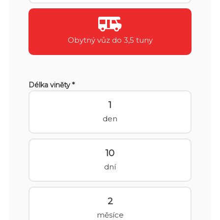
Obytný vůz do 3,5 tuny
Délka viněty *
1
den
10
dní
2
měsíce