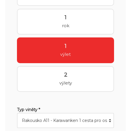
1
rok
1
výlet
2
výlety
Typ viněty *