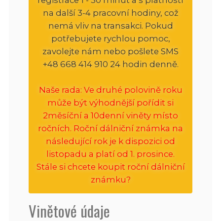
na další 3-4 pracovní hodiny, což
nemá vliv na transakci. Pokud
potřebujete rychlou pomoc,
zavolejte nám nebo pošlete SMS
+48 668 414 910 24 hodin denně.
Naše rada: Ve druhé polovině roku
může být výhodnější pořídit si
2měsíční a 10denní viněty místo
ročních. Roční dálniční známka na
následující rok je k dispozici od
listopadu a platí od 1. prosince.
Stále si chcete koupit roční dálniční
známku?
Vinětové údaje