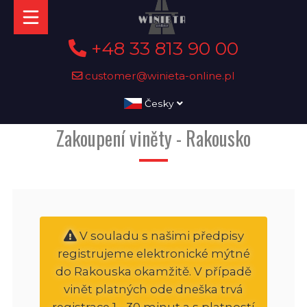
+48 33 813 90 00
customer@winieta-online.pl
Česky
Zakoupení viněty - Rakousko
V souladu s našimi předpisy
registrujeme elektronické mýtné
do Rakouska okamžitě. V případě
vinět platných ode dneška trvá
registrace 1 - 30 minut a s platností