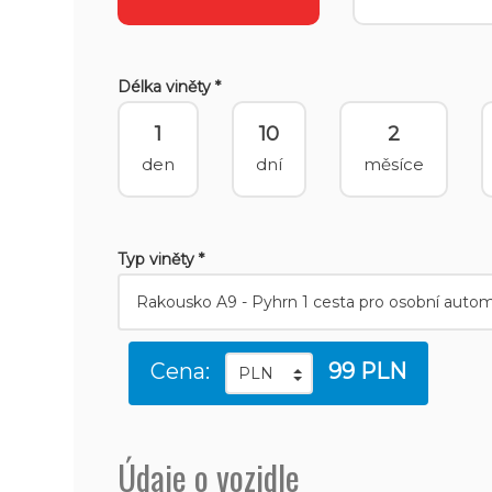
Délka viněty *
1
10
2
den
dní
měsíce
Typ viněty *
Cena:
99 PLN
Údaje o vozidle