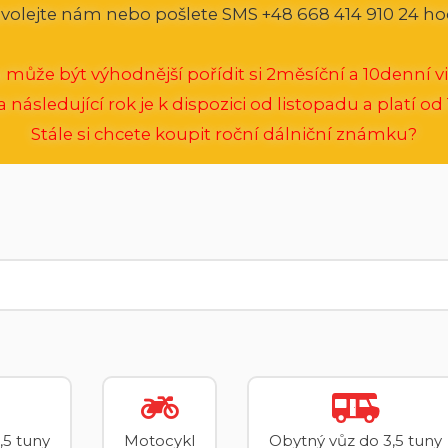
volejte nám nebo pošlete SMS +48 668 414 910 24 ho
 může být výhodnější pořídit si 2měsíční a 10denní vi
následující rok je k dispozici od listopadu a platí od 1
Stále si chcete koupit roční dálniční známku?
,5 tuny
Motocykl
Obytný vůz do 3,5 tuny