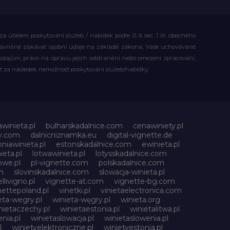
účelem poskytování služeb / nabídek podle čl. 6 sec. 1 lit. obecného
rávněné získávat osobní údaje na základě zákona, Vaše uchovávané
dajům, právo na opravu jejich odstranění nebo omezení zpracování,
t za následek nemožnost poskytování služeb/nabídky.
awinieta.pl
bulharskadalnice.com
cenawiniety.pl
ky.com
dalnicniznamka.eu
digital-vignette.de
niawinieta.pl
estonskadalnice.com
ewinieta.pl
ieta.pl
lotwawinieta.pl
lotysskadalnice.com
owe.pl
pl-vignette.com
polskadalnice.com
m
slovinskadalnice.com
slowacja-winieta.pl
llivigno.pl
vignette-at.com
vignette-bg.com
nettepoland.pl
vinetki.pl
vinietaelectronica.com
eta-wegry.pl
winieta-węgry.pl
winieta.org
nietaczechy.pl
winietaestonia.pl
winietalitwa.pl
nia.pl
winietaslowacja.pl
winietaslowenia.pl
l
winietyelektroniczne.pl
winietyestonia.pl