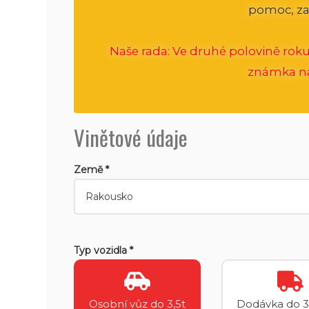
pomoc, za
Naše rada: Ve druhé polovině roku
známka na 
Vinětové údaje
Země *
Typ vozidla *
Osobní vůz do 3,5t
Dodávka do 3