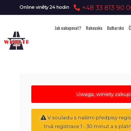
+48 33 813 90 0
Online viněty 24 hodin
Jak nakupovat?
Rakousko
Bulharsko
Č
Uwaga, winiety zakup
V souladu s našimi předpisy regi
trvá registrace 1 - 30 minut a s pl