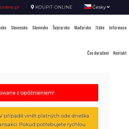
nline.pl
KOUPIT ONLINE
Česky
sko
Slovensko
Slovinsko
Švýcarsko
Maďarsko
Itálie
Informace
Čas doručení
Kontakt
rowane z opóźnieniem!
V případě vinět platných ode dneška
transakci. Pokud potřebujete rychlou