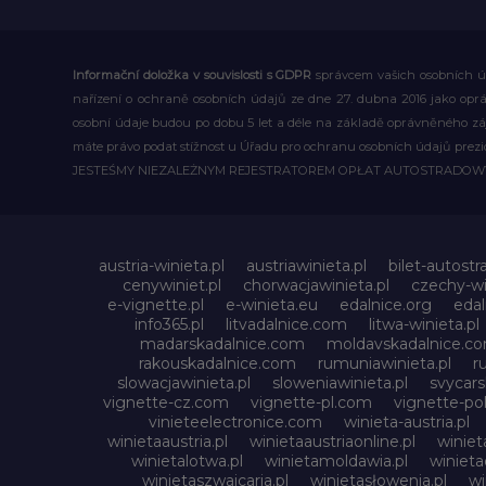
Informační doložka v souvislosti s GDPR
správcem vašich osobních úd
nařízení o ochraně osobních údajů ze dne 27. dubna 2016 jako op
osobní údaje budou po dobu 5 let a déle na základě oprávněného z
máte právo podat stížnost u Úřadu pro ochranu osobních údajů prezi
JESTEŚMY NIEZALEŻNYM REJESTRATOREM OPŁAT AUTOSTRADO
austria-winieta.pl
austriawinieta.pl
bilet-autostr
cenywiniet.pl
chorwacjawinieta.pl
czechy-wi
e-vignette.pl
e-winieta.eu
edalnice.org
edal
info365.pl
litvadalnice.com
litwa-winieta.pl
madarskadalnice.com
moldavskadalnice.c
rakouskadalnice.com
rumuniawinieta.pl
r
slowacjawinieta.pl
sloweniawinieta.pl
svycar
vignette-cz.com
vignette-pl.com
vignette-pol
vinieteelectronice.com
winieta-austria.pl
winietaaustria.pl
winietaaustriaonline.pl
winiet
winietalotwa.pl
winietamoldawia.pl
winieta
winietaszwajcaria.pl
winietasłowenia.pl
wi