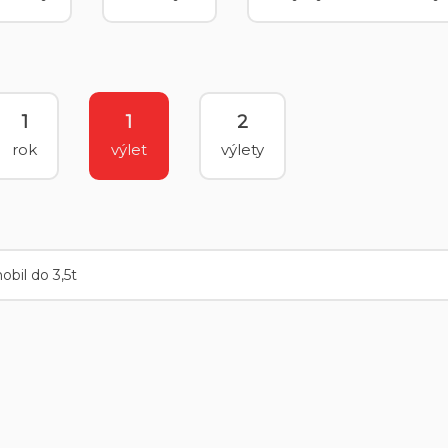
1
1
2
rok
výlet
výlety