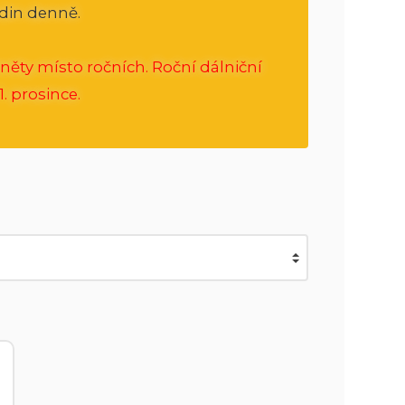
din denně.
něty místo ročních. Roční dálniční
. prosince.