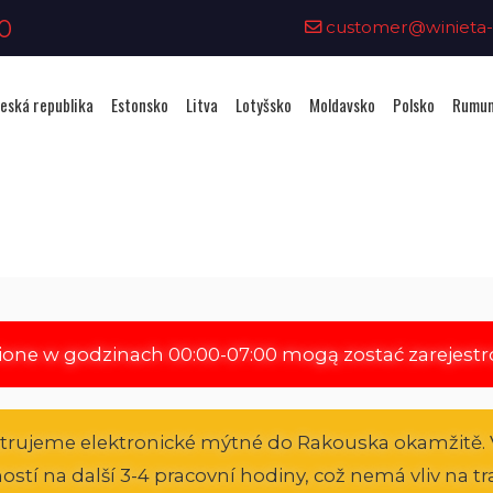
0
customer@winieta-o
eská republika
Estonsko
Litva
Lotyšsko
Moldavsko
Polsko
Rumun
Zakoupení viněty - Rakousko
ione w godzinach 00:00-07:00 mogą zostać zarejest
strujeme elektronické mýtné do Rakouska okamžitě. 
atností na další 3-4 pracovní hodiny, což nemá vliv na 