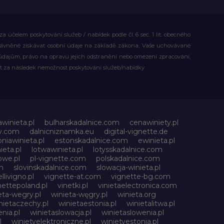
účelem poskytování služeb / nabídek podle čl. 6 sec. 1 lit. obecného
rávněné získávat osobní údaje na základě zákona, Vaše uchovávané
dajům, právo na opravu jejich odstranění nebo omezení zpracování,
t za následek nemožnost poskytování služeb/nabídky.
awinieta.pl
bulharskadalnice.com
cenawiniety.pl
ky.com
dalnicniznamka.eu
digital-vignette.de
niawinieta.pl
estonskadalnice.com
ewinieta.pl
ieta.pl
lotwawinieta.pl
lotysskadalnice.com
owe.pl
pl-vignette.com
polskadalnice.com
m
slovinskadalnice.com
slowacja-winieta.pl
llivigno.pl
vignette-at.com
vignette-bg.com
nettepoland.pl
vinetki.pl
vinietaelectronica.com
eta-wegry.pl
winieta-węgry.pl
winieta.org
nietaczechy.pl
winietaestonia.pl
winietalitwa.pl
nia.pl
winietaslowacja.pl
winietaslowenia.pl
l
winietyelektroniczne.pl
winietyestonia.pl