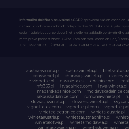
Informační doložka v souvislosti s GDPR
správcem vašich osobních úd
nařízení o ochraně osobních údajů ze dne 27. dubna 2016 jako op
osobní údaje budou po dobu 5 let a déle na základě oprávněného z
máte právo podat stížnost u Úřadu pro ochranu osobních údajů prezi
JESTEŚMY NIEZALEŻNYM REJESTRATOREM OPŁAT AUTOSTRADO
austria-winieta.pl
austriawinieta.pl
bilet-autostr
cenywiniet.pl
chorwacjawinieta.pl
czechy-wi
e-vignette.pl
e-winieta.eu
edalnice.org
edal
info365.pl
litvadalnice.com
litwa-winieta.pl
madarskadalnice.com
moldavskadalnice.c
rakouskadalnice.com
rumuniawinieta.pl
r
slowacjawinieta.pl
sloweniawinieta.pl
svycar
vignette-cz.com
vignette-pl.com
vignette-pol
vinieteelectronice.com
winieta-austria.pl
winietaaustria.pl
winietaaustriaonline.pl
winiet
winietalotwa.pl
winietamoldawia.pl
winieta
winietaszwajcaria.pl
winietasłowenia.pl
wi