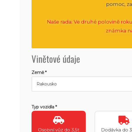
pomoc, za
Naše rada: Ve druhé polovině roku
známka na 
Vinětové údaje
Země *
Typ vozidla *
Osobní vůz do 3,5t
Dodávka do 3