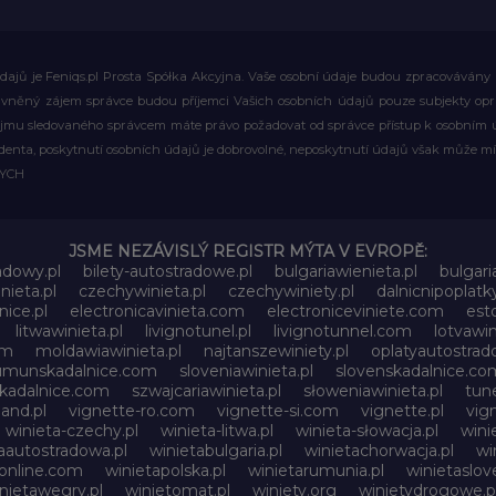
ajů je Feniqs.pl Prosta Spółka Akcyjna. Vaše osobní údaje budou zpracovávány za 
rávněný zájem správce budou příjemci Vašich osobních údajů pouze subjekty op
ájmu sledovaného správcem máte právo požadovat od správce přístup k osobním ú
denta, poskytnutí osobních údajů je dobrovolné, neposkytnutí údajů však může mí
WYCH
JSME NEZÁVISLÝ REGISTR MÝTA V EVROPĚ:
adowy.pl
bilety-autostradowe.pl
bulgariawienieta.pl
bulgari
nieta.pl
czechywinieta.pl
czechywiniety.pl
dalnicnipoplat
nice.pl
electronicavinieta.com
electroniceviniete.com
esto
litwawinieta.pl
livignotunel.pl
livignotunnel.com
lotvawin
om
moldawiawinieta.pl
najtanszewiniety.pl
oplatyautostrad
umunskadalnice.com
sloveniawinieta.pl
slovenskadalnice.co
skadalnice.com
szwajcariawinieta.pl
słoweniawinieta.pl
tune
and.pl
vignette-ro.com
vignette-si.com
vignette.pl
vig
winieta-czechy.pl
winieta-litwa.pl
winieta-słowacja.pl
wini
aautostradowa.pl
winietabulgaria.pl
winietachorwacja.pl
wi
online.com
winietapolska.pl
winietarumunia.pl
winietaslove
nietawegry.pl
winietomat.pl
winiety.org
winietydrogowe.p