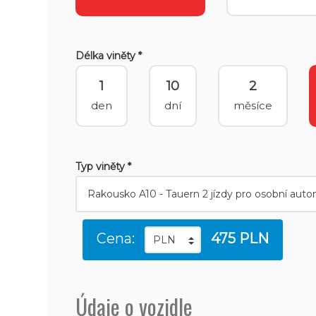
Délka viněty *
1
10
2
den
dní
měsíce
Typ viněty *
Cena:
475 PLN
Údaje o vozidle