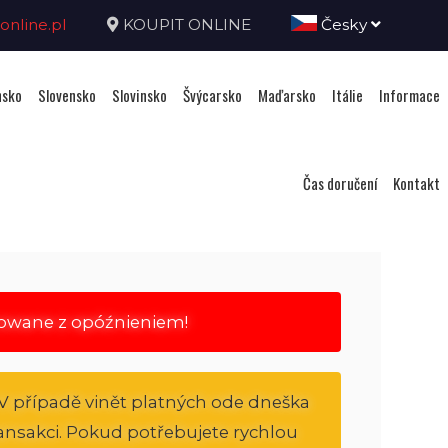
nline.pl
KOUPIT ONLINE
Česky
sko
Slovensko
Slovinsko
Švýcarsko
Maďarsko
Itálie
Informace
Čas doručení
Kontakt
rowane z opóźnieniem!
V případě vinět platných ode dneška
transakci. Pokud potřebujete rychlou