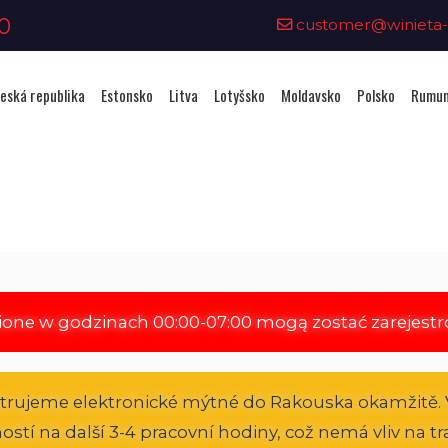
0
customer@winieta-o
eská republika
Estonsko
Litva
Lotyšsko
Moldavsko
Polsko
Rumun
Zakoupení viněty - Rakousko
ione w godzinach 00:00-07:00 mogą zostać zarejest
strujeme elektronické mýtné do Rakouska okamžitě. 
atností na další 3-4 pracovní hodiny, což nemá vliv na 