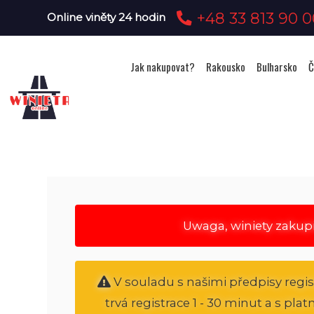
+48 33 813 90 0
Online viněty 24 hodin
Jak nakupovat?
Rakousko
Bulharsko
Č
Uwaga, winiety zakup
V souladu s našimi předpisy regi
trvá registrace 1 - 30 minut a s pl