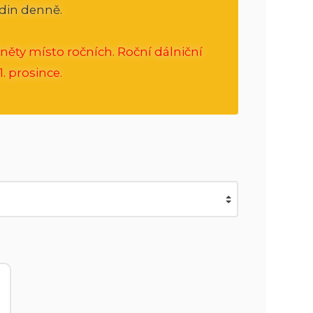
din denně.
něty místo ročních. Roční dálniční
. prosince.