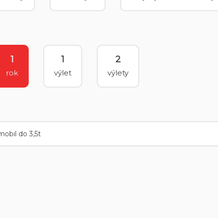
1
1
2
rok
výlet
výlety