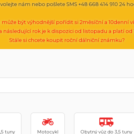
volejte nám nebo pošlete SMS +48 668 414 910 24 ho
 může být výhodnější pořídit si 2měsíční a 10denní vi
následující rok je k dispozici od listopadu a platí od 1
Stále si chcete koupit roční dálniční známku?
,5 tuny
Motocykl
Obytný vůz do 3,5 tuny