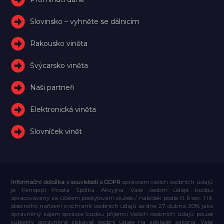
Slovinsko – vyhněte se dálnicím
Rakousko viněta
Švýcarsko viněta
Naši partneři
Elektronická viněta
Slovníček vinět
Informační doložka v souvislosti s GDPR
správcem vašich osobních údajů
je Feniqs.pl Prosta Spółka Akcyjna. Vaše osobní údaje budou
zpracovávány za účelem poskytování služeb / nabídek podle čl. 6 sec. 1 lit.
obecného nařízení o ochraně osobních údajů ze dne 27. dubna 2016 jako
oprávněný zájem správce budou příjemci Vašich osobních údajů pouze
subjekty oprávněné získávat osobní údaje na základě zákona, Vaše