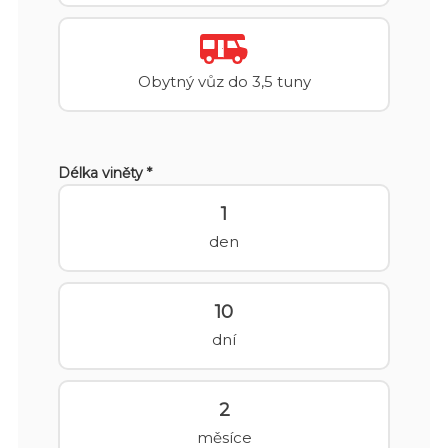
Obytný vůz do 3,5 tuny
Délka viněty *
1
den
10
dní
2
měsíce