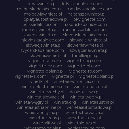
lotwawinieta.pl
lotysskadalnice.com
madarskadalnice.com
moldavskadalnice.com
moldawiawinieta.pl
najtanszewiniety.pl
oplatyautostradowe.pl
pl-vignette.com
polskadalnice.com
rakouskadalnice.com
rumuniawinieta.pl
rumunskadalnice.com
sloveniawinieta.pl
slovenskadalnice.com
slovinskadalnice.com
slowacja-winieta.pl
slowacjawinieta.pl
sloweniawinieta.pl
svycarskadalnice.com
szwajcariawinieta.pl
słoweniawinieta.pl
tunellivigno.pl
vignette-at.com
vignette-bg.com
vignette-cz.com
vignette-pl.com
vignette-poland.pl
vignette-ro.com
vignette-si.com
vignette.pl
vignettepoland.pl
vinetki.pl
vinietaelectronica.com
vinieteelectronice.com
winieta-austria.pl
winieta-czechy.pl
winieta-litwa.pl
winieta-słowacja.pl
winieta-wegry.pl
winieta-węgry.pl
winieta.org
winietaaustria.pl
winietaaustriaonline.pl
winietaautostradowa.pl
winietabulgaria.pl
winietachorwacja.pl
winietaczechy.pl
winietaestonia.pl
winietalitwa.pl
winietalotwa.pl
winietamoldawia.pl
winietaonline.com