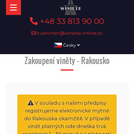
+48 33 813 90 00
customer@winieta-online.pl
Česky
Zakoupení viněty - Rakousko
V souladu s našimi předpisy
registrujeme elektronické mýtné
do Rakouska okamžitě. V případě
vinět platných ode dneška trvá
registrace 1 - 30 minut a s platností