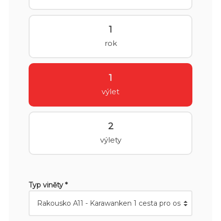
1
rok
1
výlet
2
výlety
Typ viněty *