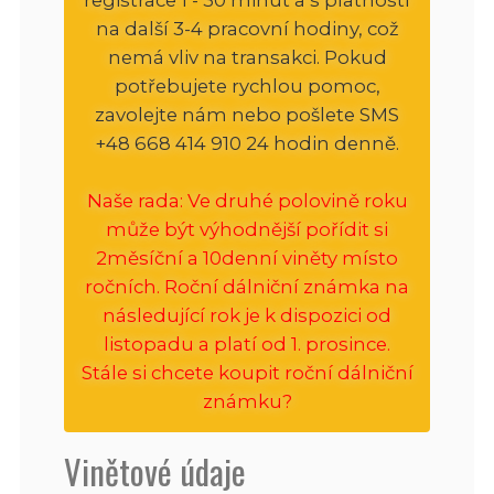
na další 3-4 pracovní hodiny, což
nemá vliv na transakci. Pokud
potřebujete rychlou pomoc,
zavolejte nám nebo pošlete SMS
+48 668 414 910 24 hodin denně.
Naše rada: Ve druhé polovině roku
může být výhodnější pořídit si
2měsíční a 10denní viněty místo
ročních. Roční dálniční známka na
následující rok je k dispozici od
listopadu a platí od 1. prosince.
Stále si chcete koupit roční dálniční
známku?
Vinětové údaje