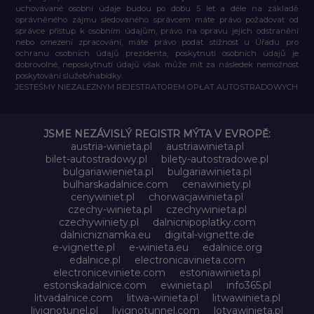
uchovávané osobní údaje budou po dobu 5 let a déle na základě
oprávněného zájmu sledovaného správcem máte právo požadovat od
správce přístup k osobním údajům, právo na opravu jejich odstranění
nebo omezení zpracování, máte právo podat stížnost u Úřadu pro
ochranu osobních údajů prezidenta, poskytnutí osobních údajů je
dobrovolné, neposkytnutí údajů však může mít za následek nemožnost
poskytování služeb/nabídky.
JESTEŚMY NIEZALEŻNYM REJESTRATOREM OPŁAT AUTOSTRADOWYCH
JSME NEZÁVISLÝ REGISTR MÝTA V EVROPĚ:
austria-winieta.pl
austriawinieta.pl
bilet-autostradowy.pl
bilety-autostradowe.pl
bulgariawienieta.pl
bulgariawinieta.pl
bulharskadalnice.com
cenawiniety.pl
cenywiniet.pl
chorwacjawinieta.pl
czechy-winieta.pl
czechywinieta.pl
czechywiniety.pl
dalnicnipoplatky.com
dalnicniznamka.eu
digital-vignette.de
e-vignette.pl
e-winieta.eu
edalnice.org
edalnice.pl
electronicavinieta.com
electroniceviniete.com
estoniawinieta.pl
estonskadalnice.com
ewinieta.pl
info365.pl
litvadalnice.com
litwa-winieta.pl
litwawinieta.pl
livignotunel.pl
livignotunnel.com
lotvawinieta.pl