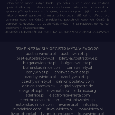
uchovávané osobní údaje budou po dobu 5 let a déle na základě
oprávněného zájmu sledovaného správcem máte právo požadovat od
správce přístup k osobním údajům, právo na opravu jejich odstranění
nebo omezení zpracování, máte právo podat stížnost u Úřadu pro
ochranu osobních údajů prezidenta, poskytnutí osobních údajů je
dobrovolné, neposkytnutí údajů však může mít za následek nemožnost
poskytování služeb/nabídky.
JESTEŚMY NIEZALEŻNYM REJESTRATOREM OPŁAT AUTOSTRADOWYCH
JSME NEZÁVISLÝ REGISTR MÝTA V EVROPĚ:
austria-winieta.pl
austriawinieta.pl
bilet-autostradowy.pl
bilety-autostradowe.pl
bulgariawienieta.pl
bulgariawinieta.pl
bulharskadalnice.com
cenawiniety.pl
cenywiniet.pl
chorwacjawinieta.pl
czechy-winieta.pl
czechywinieta.pl
czechywiniety.pl
dalnicnipoplatky.com
dalnicniznamka.eu
digital-vignette.de
e-vignette.pl
e-winieta.eu
edalnice.org
edalnice.pl
electronicavinieta.com
electroniceviniete.com
estoniawinieta.pl
estonskadalnice.com
ewinieta.pl
info365.pl
litvadalnice.com
litwa-winieta.pl
litwawinieta.pl
livignotunel.pl
livignotunnel.com
lotvawinieta.pl