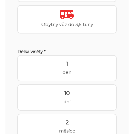
Obytný vůz do 3,5 tuny
Délka viněty *
1
den
10
dní
2
měsíce