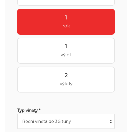
1
rok
1
výlet
2
výlety
Typ viněty *