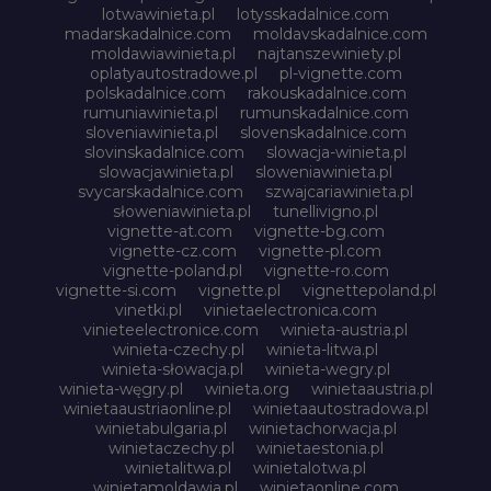
lotwawinieta.pl
lotysskadalnice.com
madarskadalnice.com
moldavskadalnice.com
moldawiawinieta.pl
najtanszewiniety.pl
oplatyautostradowe.pl
pl-vignette.com
polskadalnice.com
rakouskadalnice.com
rumuniawinieta.pl
rumunskadalnice.com
sloveniawinieta.pl
slovenskadalnice.com
slovinskadalnice.com
slowacja-winieta.pl
slowacjawinieta.pl
sloweniawinieta.pl
svycarskadalnice.com
szwajcariawinieta.pl
słoweniawinieta.pl
tunellivigno.pl
vignette-at.com
vignette-bg.com
vignette-cz.com
vignette-pl.com
vignette-poland.pl
vignette-ro.com
vignette-si.com
vignette.pl
vignettepoland.pl
vinetki.pl
vinietaelectronica.com
vinieteelectronice.com
winieta-austria.pl
winieta-czechy.pl
winieta-litwa.pl
winieta-słowacja.pl
winieta-wegry.pl
winieta-węgry.pl
winieta.org
winietaaustria.pl
winietaaustriaonline.pl
winietaautostradowa.pl
winietabulgaria.pl
winietachorwacja.pl
winietaczechy.pl
winietaestonia.pl
winietalitwa.pl
winietalotwa.pl
winietamoldawia.pl
winietaonline.com