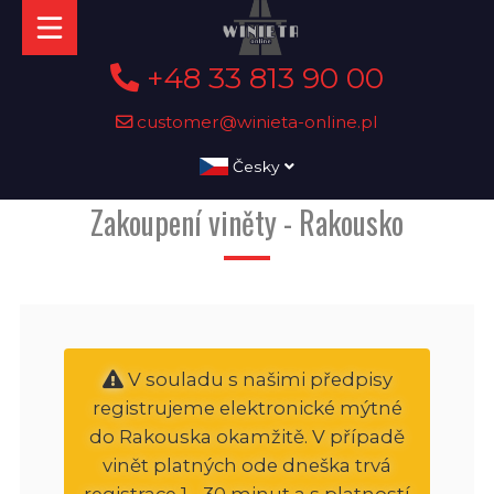
+48 33 813 90 00
customer@winieta-online.pl
Česky
Zakoupení viněty - Rakousko
V souladu s našimi předpisy
registrujeme elektronické mýtné
do Rakouska okamžitě. V případě
vinět platných ode dneška trvá
registrace 1 - 30 minut a s platností