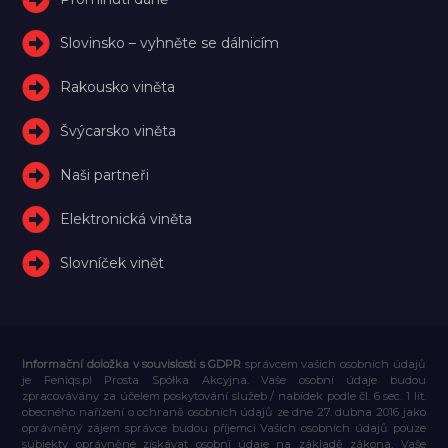
Slovinsko – vyhněte se dálnicím
Rakousko viněta
Švýcarsko viněta
Naši partneři
Elektronická viněta
Slovníček vinět
Informační doložka v souvislosti s GDPR
správcem vašich osobních údajů
je Feniqs.pl Prosta Spółka Akcyjna. Vaše osobní údaje budou
zpracovávány za účelem poskytování služeb / nabídek podle čl. 6 sec. 1 lit.
obecného nařízení o ochraně osobních údajů ze dne 27. dubna 2016 jako
oprávněný zájem správce budou příjemci Vašich osobních údajů pouze
subjekty oprávněné získávat osobní údaje na základě zákona, Vaše