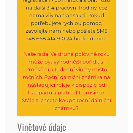
na další 3-4 pracovní hodiny, což
nemá vliv na transakci. Pokud
potřebujete rychlou pomoc,
zavolejte nám nebo pošlete SMS
+48 668 414 910 24 hodin denně.
Naše rada: Ve druhé polovině roku
může být výhodnější pořídit si
2měsíční a 10denní viněty místo
ročních. Roční dálniční známka na
následující rok je k dispozici od
listopadu a platí od 1. prosince.
Stále si chcete koupit roční dálniční
známku?
Vinětové údaje