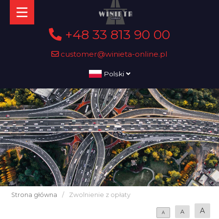
+48 33 813 90 00
customer@winieta-online.pl
Polski
Strona główna
/
Zwolnienie z opłaty
A
A
A