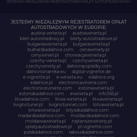
JESTEŚMY NIEZALEŻNYM REJESTRATOREM OPŁAT AUTOSTRADOWYCH
JESTEŚMY NIEZALEŻNYM REJESTRATOREM OPŁAT
AUTOSTRADOWYCH W EUROPIE:
austria-winieta.pl
austriawinieta.pl
bilet-autostradowy.pl
bilety-autostradowe.pl
bulgariawienieta.pl
bulgariawinieta.pl
bulharskadalnice.com
cenawiniety.pl
cenywiniet.pl
chorwacjawinieta.pl
czechy-winieta.pl
czechywinieta.pl
czechywiniety.pl
dalnicnipoplatky.com
dalnicniznamka.eu
digital-vignette.de
e-vignette.pl
e-winieta.eu
edalnice.org
edalnice.pl
electronicavinieta.com
electroniceviniete.com
estoniawinieta.pl
estonskadalnice.com
ewinieta.pl
info365.pl
litvadalnice.com
litwa-winieta.pl
litwawinieta.pl
livignotunel.pl
livignotunnel.com
lotvawinieta.pl
lotwawinieta.pl
lotysskadalnice.com
madarskadalnice.com
moldavskadalnice.com
moldawiawinieta.pl
najtanszewiniety.pl
oplatyautostradowe.pl
pl-vignette.com
polskadalnice.com
rakouskadalnice.com