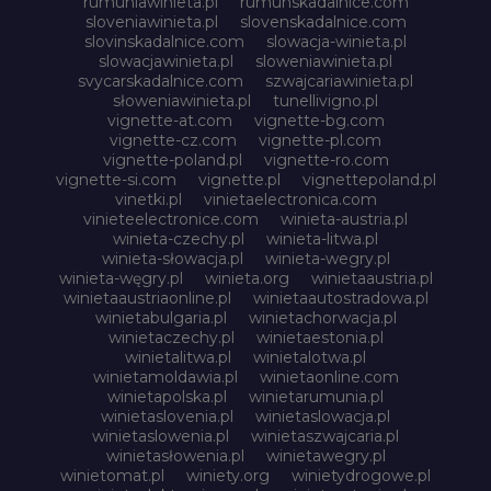
rumuniawinieta.pl
rumunskadalnice.com
sloveniawinieta.pl
slovenskadalnice.com
slovinskadalnice.com
slowacja-winieta.pl
slowacjawinieta.pl
sloweniawinieta.pl
svycarskadalnice.com
szwajcariawinieta.pl
słoweniawinieta.pl
tunellivigno.pl
vignette-at.com
vignette-bg.com
vignette-cz.com
vignette-pl.com
vignette-poland.pl
vignette-ro.com
vignette-si.com
vignette.pl
vignettepoland.pl
vinetki.pl
vinietaelectronica.com
vinieteelectronice.com
winieta-austria.pl
winieta-czechy.pl
winieta-litwa.pl
winieta-słowacja.pl
winieta-wegry.pl
winieta-węgry.pl
winieta.org
winietaaustria.pl
winietaaustriaonline.pl
winietaautostradowa.pl
winietabulgaria.pl
winietachorwacja.pl
winietaczechy.pl
winietaestonia.pl
winietalitwa.pl
winietalotwa.pl
winietamoldawia.pl
winietaonline.com
winietapolska.pl
winietarumunia.pl
winietaslovenia.pl
winietaslowacja.pl
winietaslowenia.pl
winietaszwajcaria.pl
winietasłowenia.pl
winietawegry.pl
winietomat.pl
winiety.org
winietydrogowe.pl