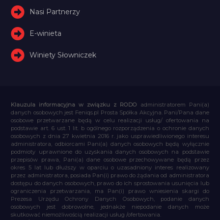
Nasi Partnerzy
E-winieta
Winiety Słowniczek
Klauzula informacyjna w związku z RODO
administratorem Pani(a)
danych osobowych jest Feniqs.pl Prosta Spółka Akcyjna. Pani/Pana dane
osobowe przetwarzane będą w celu realizacji usług/ ofertowania na
podstawie art. 6 ust. 1 lit. b ogólnego rozporządzenia o ochronie danych
osobowych z dnia 27 kwietnia 2016 r. jako usprawiedliwionego interesu
administratora, odbiorcami Pani(a) danych osobowych będą wyłącznie
podmioty uprawnione do uzyskania danych osobowych na podstawie
przepisów prawa, Pani(a) dane osobowe przechowywane będą przez
okres 5 lat lub dłuższy w oparciu o uzasadniony interes realizowany
przez administratora, posiada Pan(i) prawo do żądania od administratora
dostępu do danych osobowych, prawo do ich sprostowania usunięcia lub
ograniczenia przetwarzania, ma Pan(i) prawo wniesienia skargi do
Prezesa Urzędu Ochrony Danych Osobowych, podanie danych
osobowych jest dobrowolne, jednakże niepodanie danych może
skutkować niemożliwością realizacji usług /ofertowania.