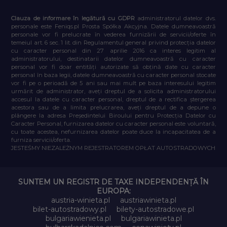
Clauza de informare în legătură cu GDPR
administratorul datelor dvs.
personale este Feniqs.pl Prosta Spółka Akcyjna. Datele dumneavoastră
personale vor fi prelucrate în vederea furnizării de servicii/oferte în
temeiul art. 6 sec. 1 lit. din Regulamentul general privind protecția datelor
cu caracter personal din 27 aprilie 2016 ca interes legitim al
administratorului, destinatarii datelor dumneavoastră cu caracter
personal vor fi doar entități autorizate să obțină date cu caracter
personal în baza legii, datele dumneavoastră cu caracter personal stocate
vor fi pe o perioadă de 5 ani sau mai mult pe baza interesului legitim
urmărit de administrator, aveți dreptul de a solicita administratorului
accesul la datele cu caracter personal, dreptul de a rectifica ștergerea
acestora sau de a limita prelucrarea, aveți dreptul de a depune o
plângere la adresa Președintelui Biroului pentru Protecția Datelor cu
Caracter Personal, furnizarea datelor cu caracter personal este voluntară,
cu toate acestea, nefurnizarea datelor poate duce la incapacitatea de a
furniza servicii/oferta.
JESTEŚMY NIEZALEŻNYM REJESTRATOREM OPŁAT AUTOSTRADOWYCH
SUNTEM UN REGISTR DE TAXE INDEPENDENȚĂ ÎN
EUROPA:
austria-winieta.pl
austriawinieta.pl
bilet-autostradowy.pl
bilety-autostradowe.pl
bulgariawienieta.pl
bulgariawinieta.pl