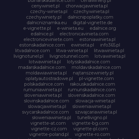
bulharskadalnice.com
cenawiniety.pl
cenywiniet.pl
chorwacjawinieta.pl
czechy-winieta.pl
czechywinieta.pl
czechywiniety.pl
dalnicnipoplatky.com
dalnicniznamka.eu
digital-vignette.de
e-vignette.pl
e-winieta.eu
edalnice.org
edalnice.pl
electronicavinieta.com
electroniceviniete.com
estoniawinieta.pl
estonskadalnice.com
ewinieta.pl
info365.pl
litvadalnice.com
litwa-winieta.pl
litwawinieta.pl
livignotunel.pl
livignotunnel.com
lotvawinieta.pl
lotwawinieta.pl
lotysskadalnice.com
madarskadalnice.com
moldavskadalnice.com
moldawiawinieta.pl
najtanszewiniety.pl
oplatyautostradowe.pl
pl-vignette.com
polskadalnice.com
rakouskadalnice.com
rumuniawinieta.pl
rumunskadalnice.com
sloveniawinieta.pl
slovenskadalnice.com
slovinskadalnice.com
slowacja-winieta.pl
slowacjawinieta.pl
sloweniawinieta.pl
svycarskadalnice.com
szwajcariawinieta.pl
słoweniawinieta.pl
tunellivigno.pl
vignette-at.com
vignette-bg.com
vignette-cz.com
vignette-pl.com
vignette-poland.pl
vignette-ro.com