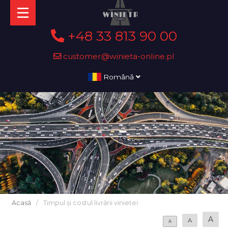
+48 33 813 90 00
customer@winieta-online.pl
Română
Acasă
/
Timpul și costul livrării vinietei
A
A
A