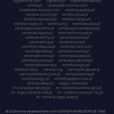
vignette-si.com
vignette.pl
vignettepoland.pl
vinetki.pl
vinietaelectronica.com
vinieteelectronice.com
winieta-austria.pl
winieta-czechy.pl
winieta-litwa.pl
winieta-słowacja.pl
winieta-wegry.pl
winieta-węgry.pl
winieta.org
winietaaustria.pl
winietaaustriaonline.pl
winietaautostradowa.pl
winietabulgaria.pl
winietachorwacja.pl
winietaczechy.pl
winietaestonia.pl
winietalitwa.pl
winietalotwa.pl
winietamoldawia.pl
winietaonline.com
winietapolska.pl
winietarumunia.pl
winietaslovenia.pl
winietaslowacja.pl
winietaslowenia.pl
winietaszwajcaria.pl
winietasłowenia.pl
winietawegry.pl
winietomat.pl
winiety.org
winietydrogowe.pl
winietyelektroniczne.pl
winietyestonia.pl
winietywegry.pl
winietyzagraniczne.pl
winietyzakup.pl
węgry-winieta.pl
xn--sowacja-njb.org.pl
xn--soweniawinieta-gnc.pl
xn--wgry-winieta-4vb.pl
xn--winieta-sowacja-7sc.pl
xn--winieta-wgry-dwb.pl
© 2026 www.winietaonline.com SUNTEM UN REGISTR DE TAXE