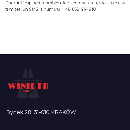
Dacă întâmpinați o problemă cu contactarea, vă rugăm să
trimiteți un SMS la numărul: +48 668 414 910
Rynek 28, 31-010 KRAKÓW