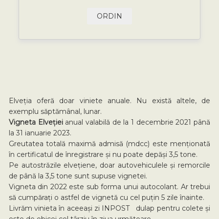
ORDIN
Elveția oferă doar viniete anuale. Nu există altele, de
exemplu săptămânal, lunar.
Vigneta Elveției
anual valabilă de la 1 decembrie 2021 până
la 31 ianuarie 2023.
Greutatea totală maximă admisă (mdcc) este menționată
în certificatul de înregistrare și nu poate depăși 3,5 tone.
Pe autostrăzile elvețiene, doar autovehiculele și remorcile
de până la 3,5 tone sunt supuse vignetei.
Vigneta din 2022 este sub forma unui autocolant. Ar trebui
să cumpărați o astfel de vignetă cu cel puțin 5 zile înainte.
Livrăm vinieta în aceeași zi INPOST dulap pentru colete și
este de obicei cel târziu în ziua următoare.