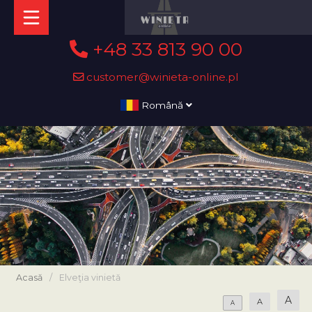
+48 33 813 90 00
customer@winieta-online.pl
Română
Acasă
/
Elveţia vinietă
A
A
A