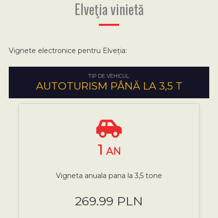
Elveţia vinietă
Vignete electronice pentru Elveția:
TIP DE VEHICUL:
AUTOTURISM PÂNĂ LA 3,5 T
1
AN
Vigneta anuala pana la 3,5 tone
269.99 PLN