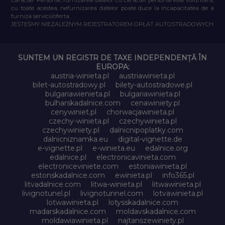
cu toate acestea, nefurnizarea datelor poate duce la incapacitatea de a
furniza servicii/oferta.
JESTEŚMY NIEZALEŻNYM REJESTRATOREM OPŁAT AUTOSTRADOWYCH
SUNTEM UN REGISTR DE TAXE INDEPENDENȚĂ ÎN
EUROPA:
austria-winieta.pl
austriawinieta.pl
bilet-autostradowy.pl
bilety-autostradowe.pl
bulgariawienieta.pl
bulgariawinieta.pl
bulharskadalnice.com
cenawiniety.pl
cenywiniet.pl
chorwacjawinieta.pl
czechy-winieta.pl
czechywinieta.pl
czechywiniety.pl
dalnicnipoplatky.com
dalnicniznamka.eu
digital-vignette.de
e-vignette.pl
e-winieta.eu
edalnice.org
edalnice.pl
electronicavinieta.com
electroniceviniete.com
estoniawinieta.pl
estonskadalnice.com
ewinieta.pl
info365.pl
litvadalnice.com
litwa-winieta.pl
litwawinieta.pl
livignotunel.pl
livignotunnel.com
lotvawinieta.pl
lotwawinieta.pl
lotysskadalnice.com
madarskadalnice.com
moldavskadalnice.com
moldawiawinieta.pl
najtanszewiniety.pl