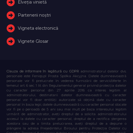
Elveţia vinietă
Partenerii noștri
Vigneta electronică
Vignete Glosar
Clauza de informare în legătură cu GDPR
administratorul datelor dvs.
personale este Feniqs.pl Prosta Spółka Akcyjna. Datele dumneavoastră
personale vor fi prelucrate în vederea furnizării de servicii/oferte în
temeiul art. 6 sec. 1 lit. din Regulamentul general privind protecția datelor
cu caracter personal din 27 aprilie 2016 ca interes legitim al
administratorului, destinatarii datelor dumneavoastră cu caracter
personal vor fi doar entități autorizate să obțină date cu caracter
personal în baza legii, datele dumneavoastră cu caracter personal stocate
vor fi pe o perioadă de 5 ani sau mai mult pe baza interesului legitim
urmărit de administrator, aveți dreptul de a solicita administratorului
accesul la datele cu caracter personal, dreptul de a rectifica ștergerea
acestora sau de a limita prelucrarea, aveți dreptul de a depune o
plângere la adresa Președintelui Biroului pentru Protecția Datelor cu
Caracter Personal, furnizarea datelor cu caracter personal este voluntară,