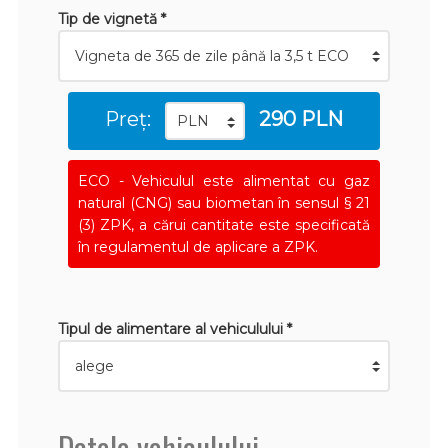
Tip de vignetă *
Preț:
290 PLN
ECO - Vehiculul este alimentat cu gaz
natural (CNG) sau biometan în sensul § 21
(3) ZPK, a cărui cantitate este specificată
în regulamentul de aplicare a ZPK.
Tipul de alimentare al vehiculului *
Datele vehiculului