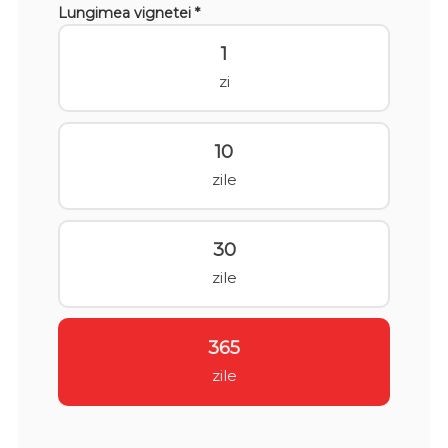
Lungimea vignetei *
1
zi
10
zile
30
zile
365
zile