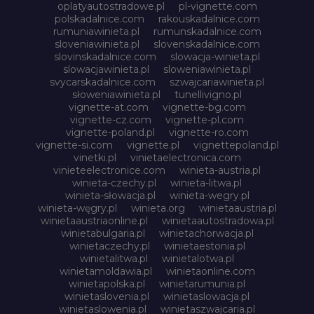
oplatyautostradowe.pl
pl-vignette.com
polskadalnice.com
rakouskadalnice.com
rumuniawinieta.pl
rumunskadalnice.com
sloveniawinieta.pl
slovenskadalnice.com
slovinskadalnice.com
slowacja-winieta.pl
slowacjawinieta.pl
sloweniawinieta.pl
svycarskadalnice.com
szwajcariawinieta.pl
słoweniawinieta.pl
tunellivigno.pl
vignette-at.com
vignette-bg.com
vignette-cz.com
vignette-pl.com
vignette-poland.pl
vignette-ro.com
vignette-si.com
vignette.pl
vignettepoland.pl
vinetki.pl
vinietaelectronica.com
vinieteelectronice.com
winieta-austria.pl
winieta-czechy.pl
winieta-litwa.pl
winieta-słowacja.pl
winieta-wegry.pl
winieta-węgry.pl
winieta.org
winietaaustria.pl
winietaaustriaonline.pl
winietaautostradowa.pl
winietabulgaria.pl
winietachorwacja.pl
winietaczechy.pl
winietaestonia.pl
winietalitwa.pl
winietalotwa.pl
winietamoldawia.pl
winietaonline.com
winietapolska.pl
winietarumunia.pl
winietaslovenia.pl
winietaslowacja.pl
winietaslowenia.pl
winietaszwajcaria.pl