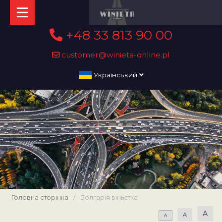
+48 33 813 90 00
customer@winieta-online.pl
Український
Головна сторінка
/
Болгарія віньєтка
A
A
A