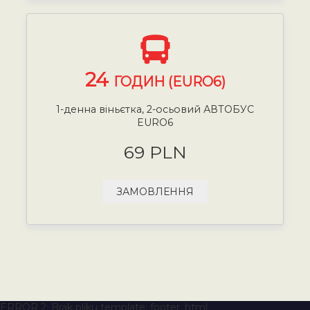
24
ГОДИН (EURO6)
1-денна віньєтка, 2-осьовий АВТОБУС
EURO6
69 PLN
ЗАМОВЛЕННЯ
ERROR 2: Brak pliku template: footer_html