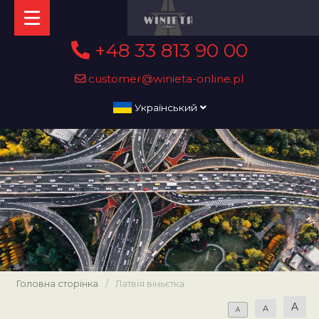
+48 33 813 90 00
customer@winieta-online.pl
Український
Головна сторінка
/
Латвія віньєтка
A
A
A