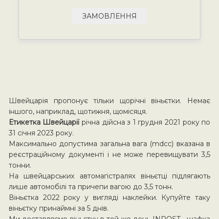
ЗАМОВЛЕННЯ
Швейцарія пропонує тільки щорічні віньєтки. Немає
іншого, наприклад, щотижня, щомісяця.
Етикетка Швейцарії
річна дійсна з 1 грудня 2021 року по
31 січня 2023 року.
Максимально допустима загальна вага (mdcc) вказана в
реєстраційному документі і не може перевищувати 3,5
тонни.
На швейцарських автомагістралях віньєтці підлягають
лише автомобілі та причепи вагою до 3,5 тонн.
Віньєтка 2022 року у вигляді наклейки. Купуйте таку
віньєтку принаймні за 5 днів.
Ми доставляємо віньєтку в той же день INPOST шафка