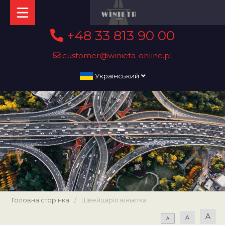
+48 33 813 90 00
customer@winieta-online.pl
Український
Головна сторінка
/
Швейцарія віньєтка
A
A
A